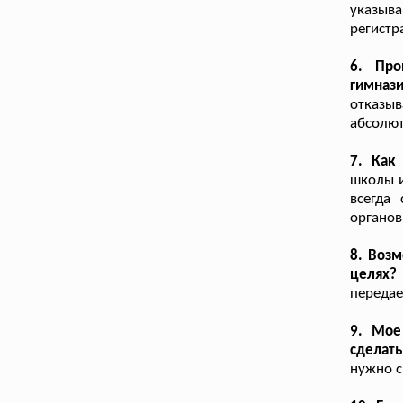
указыв
регистр
6. Про
гимназ
отказы
абсолют
7. Как
школы и
всегда 
органов
8. Возм
целях?
переда
9. Мое
сделать
нужно с