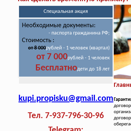
Специальная акция
Необходимые документы:
- паспорта гражданина РФ;
Стоимость :
от 8 000
рублей - 1 человек (квартал)
от 7 000
рублей - 1 человек
Бесплатно
дети до 18 лет
Главн
kupi.propisku@gmail.com
Гаранти
договор
органи
Тел. 7-937-796-30-96
догово
оберега
Telegram: