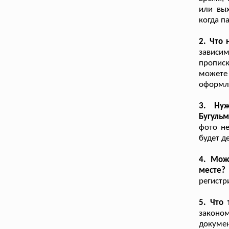
или вы
когда п
2. Что 
зависи
прописк
можете
оформле
3. Нуж
Бугуль
фото не
будет д
4. Мож
месте?
регистр
5. Что
законом
докуме