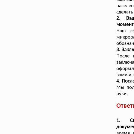
населе
сделать
2. Ваш
момент
Наш со
микрора
обознач
3. Закл
После 
заключ
оформл
вами и 
4. Посл
Мы пол
руки.
Ответ
1. Ск
докуме
время, 