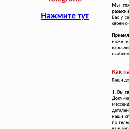
Мы сох
разыски
Нажмите тут
Вас у с
своей о
Приемл
ниже н
взрослы
особенн
Как н
Ваши де
1. Вы с
Докуме
мессенд
деталей
наши сп
по теле
ваш зап