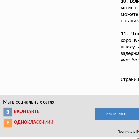
10. Есл
момент
может
организ
11. Чт
хорошую
школу и
задержа
учет бо
Страниц
Мы в социальных сетях:
ВКОНТАКТЕ
Как заказать
ОДНОКЛАССНИКИ
Прописка в Б
С